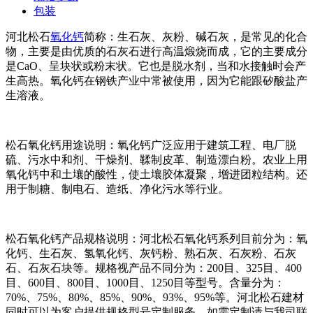
包装
河北松石
氧化钙
简称：生石灰、灰粉、碱石灰，是常见的化合
物，主要是由优质的石灰石进行高温煅烧而成，它的主要成分
是CaO、呈块状或粉末状。它也是脱水剂，当和水接触时会产
生高热。氧化钙在钢铁产业中常被使用，因为它能跟矽酸盐产
生溶液。
松石氧化钙用途说明：氧化钙广泛应用于建筑工程、电厂脱
硫、污水中和剂、干燥剂、鞣制皮革、制造漂白粉。农业上用
氧化钙中和土壤的酸性，使土壤胶体凝聚，增进团粒结构。还
用于制糖、制电石、造纸、净化污水等行业。
松石氧化钙产品规格说明：河北松石氧化钙系列目前分为：氧
化钙、生石灰、氢氧化钙、灰钙粉、熟石灰、石灰粉、石灰
石、石灰石块等。规格视产品不同分为：200目、325目、400
目、600目、800目、1000目、1250目等型号。含量分为：
70%、75%、80%、85%、90%、93%、95%等。河北松石建材
同时可以为客户提供规格型号定制服务，如需定制请与我司联